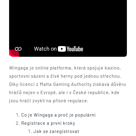
Wingaga je online platforma, která spojuje kasino,
sportovní sázení a živé herny pod jednou střechou.
Díky licenci z Malta Gaming Authority získává důvěru
hráčů nejen v Evropě, ale i v České republice, kde
jsou hráči zvyklí na přísné regulace.
Co je Wingaga a proč je populární
Registrace a první kroky
Jak se zaregistrovat