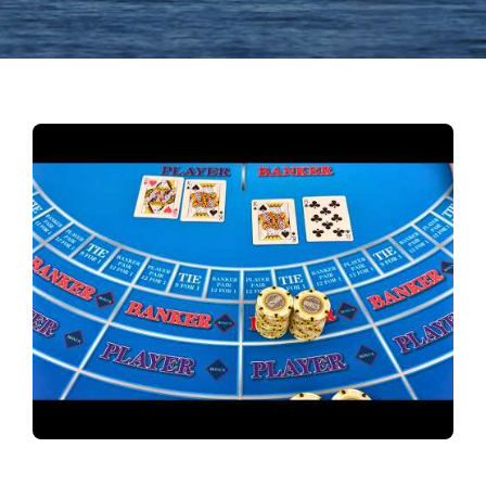
Contact Us