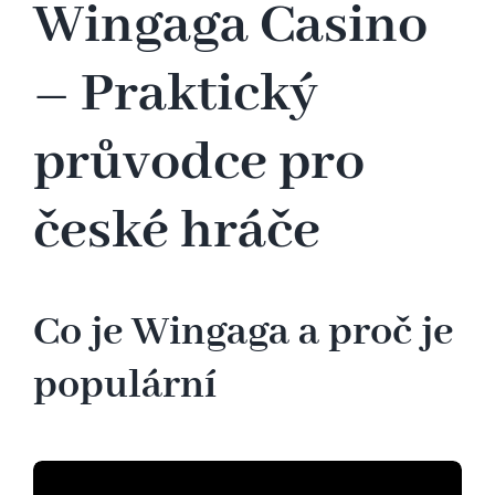
Wingaga Casino
– Praktický
průvodce pro
české hráče
Co je Wingaga a proč je
populární