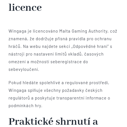
licence
Wingaga je licencováno Malta Gaming Authority, což
znamená, že dodržuje přísná pravidla pro ochranu
hráčů. Na webu najdete sekci „Odpovědné hraní“ s
nástroji pro nastavení limitů vkladů, časových
omezení a možností seberegistrace do
sebevyloučení.
Pokud hledáte spolehlivé a regulované prostředí,
Wingaga splňuje všechny požadavky českých
regulátorů a poskytuje transparentní informace o
podmínkách hry.
Praktické shrnutí a