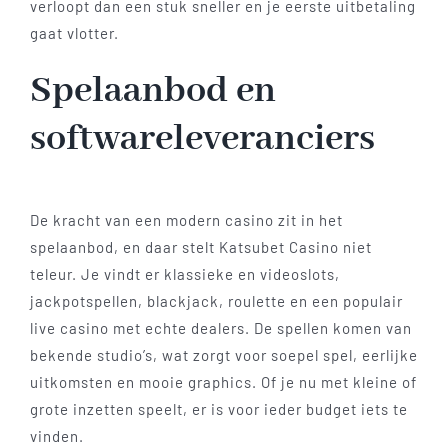
verloopt dan een stuk sneller en je eerste uitbetaling
gaat vlotter.
Spelaanbod en
softwareleveranciers
De kracht van een modern casino zit in het
spelaanbod, en daar stelt Katsubet Casino niet
teleur. Je vindt er klassieke en videoslots,
jackpotspellen, blackjack, roulette en een populair
live casino met echte dealers. De spellen komen van
bekende studio’s, wat zorgt voor soepel spel, eerlijke
uitkomsten en mooie graphics. Of je nu met kleine of
grote inzetten speelt, er is voor ieder budget iets te
vinden.