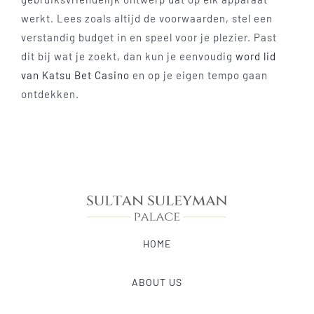
werkt. Lees zoals altijd de voorwaarden, stel een
verstandig budget in en speel voor je plezier. Past
dit bij wat je zoekt, dan kun je eenvoudig
word lid
van Katsu Bet Casino
en op je eigen tempo gaan
ontdekken.
HOME
ABOUT US