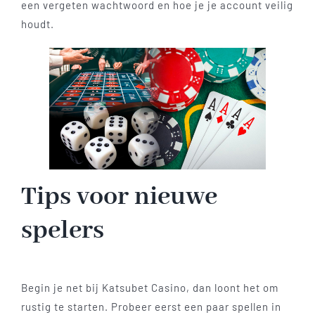
een vergeten wachtwoord en hoe je je account veilig
houdt.
Tips voor nieuwe
spelers
Begin je net bij Katsubet Casino, dan loont het om
rustig te starten. Probeer eerst een paar spellen in