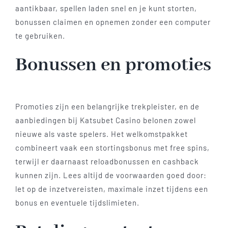
aantikbaar, spellen laden snel en je kunt storten,
bonussen claimen en opnemen zonder een computer
te gebruiken.
Bonussen en promoties
Promoties zijn een belangrijke trekpleister, en de
aanbiedingen bij Katsubet Casino belonen zowel
nieuwe als vaste spelers. Het welkomstpakket
combineert vaak een stortingsbonus met free spins,
terwijl er daarnaast reloadbonussen en cashback
kunnen zijn. Lees altijd de voorwaarden goed door:
let op de inzetvereisten, maximale inzet tijdens een
bonus en eventuele tijdslimieten.