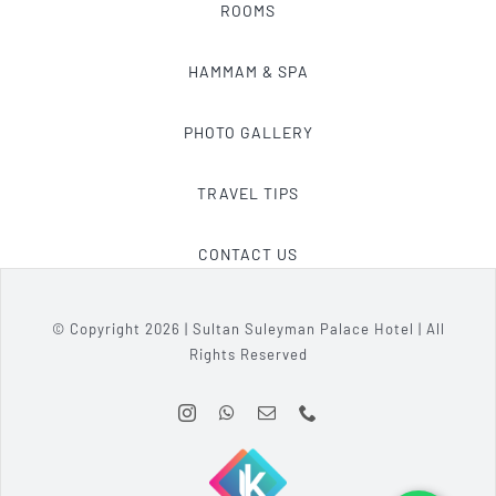
ROOMS
HAMMAM & SPA
PHOTO GALLERY
TRAVEL TIPS
CONTACT US
© Copyright 2026 | Sultan Suleyman Palace Hotel | All
Rights Reserved