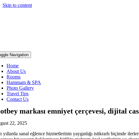
Skip to content
oggle Navigation
Home
About Us
Rooms
Hammam & SPA
Photo Gallery
Travel Tips
Contact Us
lotbey markası emniyet çerçevesi, dijital cas
gust 22, 2025
n yıllarda sanal eğlence hizmetlerinin yaygınlığı istikrarlı biçimde ile