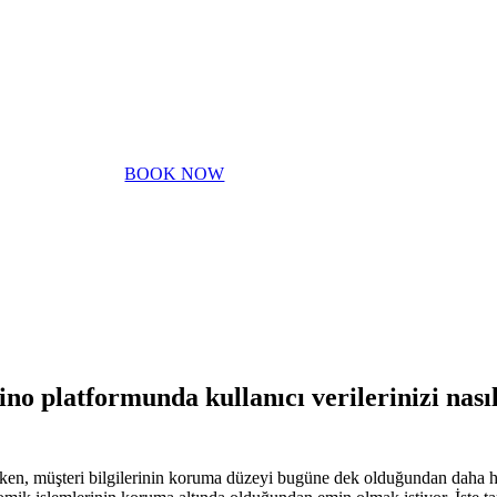
BOOK NOW
ino platformunda kullanıcı verilerinizi nası
rlerken, müşteri bilgilerinin koruma düzeyi bugüne dek olduğundan daha h