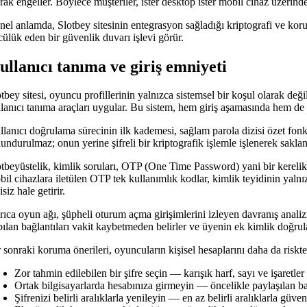
rak engeller. Böylece müşteriler, ister desktop ister mobil cihaz üzerin
nel anlamda, Slotbey sitesinin entegrasyon sağladığı kriptografi ve koru
cülük eden bir güvenlik duvarı işlevi görür.
ullanıcı tanıma ve giriş emniyeti
tbey sitesi, oyuncu profillerinin yalnızca sistemsel bir koşul olarak de
llanıcı tanıma araçları uygular. Bu sistem, hem giriş aşamasında hem d
llanıcı doğrulama sürecinin ilk kademesi, sağlam parola dizisi özet fonk
undurulmaz; onun yerine şifreli bir kriptografik işlemle işlenerek saklanı
otbeyüstelik, kimlik soruları, OTP (One Time Password) yani bir kerelik
il cihazlara iletülen OTP tek kullanımlık kodlar, kimlik teyidinin yalnız
isiz hale getirir.
rıca oyun ağı, şüpheli oturum açma girişimlerini izleyen davranış analiz
ılan bağlantıları vakit kaybetmeden belirler ve üyenin ek kimlik doğrulam
r sonraki koruma önerileri, oyuncuların kişisel hesaplarını daha da risk
Zor tahmin edilebilen bir şifre seçin — karışık harf, sayı ve işaretler
Ortak bilgisayarlarda hesabınıza girmeyin — öncelikle paylaşılan b
Şifrenizi belirli aralıklarla yenileyin — en az belirli aralıklarla güve