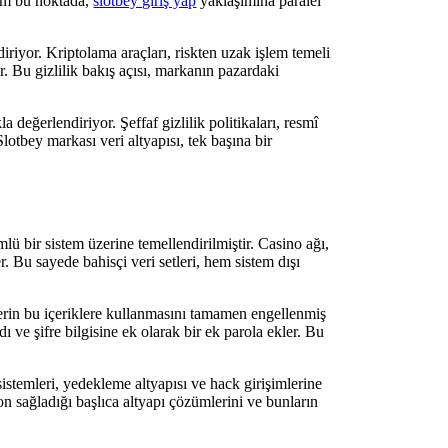
tam bu noktada,
slotbey giriş yap
yaklaşımına paralel
iriyor. Kriptolama araçları, riskten uzak işlem temeli
or. Bu gizlilik bakış açısı, markanın pazardaki
değerlendiriyor. Şeffaf gizlilik politikaları, resmî
lotbey markası veri altyapısı, tek başına bir
lü bir sistem üzerine temellendirilmiştir. Casino ağı,
 Bu sayede bahisçi veri setleri, hem sistem dışı
imlerin bu içeriklere kullanmasını tamamen engellenmiş
ı ve şifre bilgisine ek olarak bir ek parola ekler. Bu
sistemleri, yedekleme altyapısı ve hack girişimlerine
n sağladığı başlıca altyapı çözümlerini ve bunların