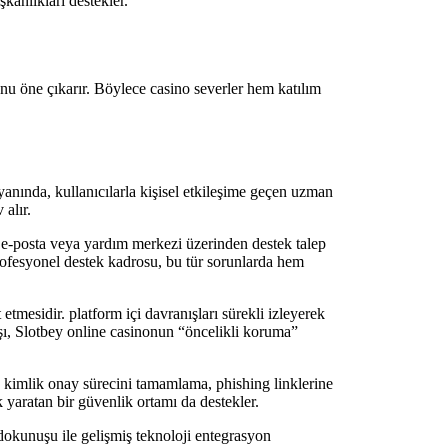
anlıkları destekler.
nu öne çıkarır. Böylece casino severler hem katılım
anında, kullanıcılarla kişisel etkileşime geçen uzman
 alır.
a, e-posta veya yardım merkezi üzerinden destek talep
 profesyonel destek kadrosu, bu tür sorunlarda hem
mesidir. platform içi davranışları sürekli izleyerek
ışı, Slotbey online casinonun “öncelikli koruma”
ı, kimlik onay sürecini tamamlama, phishing linklerine
 yaratan bir güvenlik ortamı da destekler.
 dokunuşu ile gelişmiş teknoloji entegrasyon