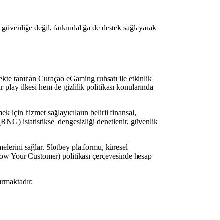
li güvenliğe değil, farkındalığa de destek sağlayarak
ekte tanınan Curaçao eGaming ruhsatı ile etkinlik
 play ilkesi hem de gizlilik politikası konularında
 için hizmet sağlayıcıların belirli finansal,
(RNG) istatistiksel dengesizliği denetlenir, güvenlik
elerini sağlar. Slotbey platformu, küresel
Know Your Customer) politikası çerçevesinde hesap
tırmaktadır: