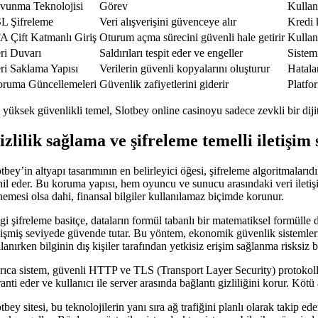
vunma Teknolojisi
Görev
Kullan
L Şifreleme
Veri alışverişini güvenceye alır
Kredi k
A Çift Katmanlı Giriş
Oturum açma sürecini güvenli hale getirir
Kullan
ri Duvarı
Saldırıları tespit eder ve engeller
Sistem
ri Saklama Yapısı
Verilerin güvenli kopyalarını oluşturur
Hatala
ruma Güncellemeleri
Güvenlik zafiyetlerini giderir
Platfo
yüksek güvenlikli temel, Slotbey online casinoyu sadece zevkli bir dijit
izlilik sağlama ve şifreleme temelli iletişim 
tbey’in altyapı tasarımının en belirleyici öğesi, şifreleme algoritmalarıd
il eder. Bu koruma yapısı, hem oyuncu ve sunucu arasındaki veri iletişim
nemesi olsa dahi, finansal bilgiler kullanılamaz biçimde korunur.
gi şifreleme basitçe, dataların formül tabanlı bir matematiksel formülle d
lişmiş seviyede güvende tutar. Bu yöntem, ekonomik güvenlik sistemlerind
lanırken bilginin dış kişiler tarafından yetkisiz erişim sağlanma risksiz b
rıca sistem, güvenli HTTP ve TLS (Transport Layer Security) protokolleri
anti eder ve kullanıcı ile server arasında bağlantı gizliliğini korur. Köt
tbey sitesi, bu teknolojilerin yanı sıra ağ trafiğini planlı olarak takip e