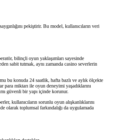
ygınlığını pekiştirir. Bu model, kullanıcıların veri
eratör, bilinçli oyun yaklaşımları sayesinde
meden sabit tutmak, aynı zamanda casino severlerin
mu bu konuda 24 saatlik, hafta bazlı ve aylık ölçekte
ar para miktarı ile oyun deneyimi yaşadıklarını
amı güvenli bir yapı içinde korunur.
erler, kullanıcıların sorunlu oyun alışkanlıklarını
çinde olarak toplumsal farkındalığı da uygulamada