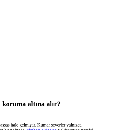
l koruma altına alır?
assas hale gelmiştir. Kumar severler yalnızca