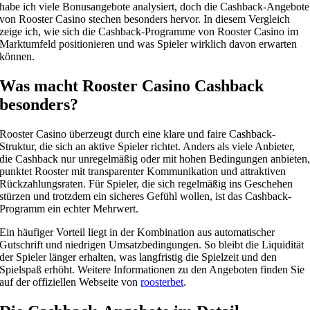
habe ich viele Bonusangebote analysiert, doch die Cashback-Angebote
von Rooster Casino stechen besonders hervor. In diesem Vergleich
zeige ich, wie sich die Cashback-Programme von Rooster Casino im
Marktumfeld positionieren und was Spieler wirklich davon erwarten
können.
Was macht Rooster Casino Cashback
besonders?
Rooster Casino überzeugt durch eine klare und faire Cashback-
Struktur, die sich an aktive Spieler richtet. Anders als viele Anbieter,
die Cashback nur unregelmäßig oder mit hohen Bedingungen anbieten
punktet Rooster mit transparenter Kommunikation und attraktiven
Rückzahlungsraten. Für Spieler, die sich regelmäßig ins Geschehen
stürzen und trotzdem ein sicheres Gefühl wollen, ist das Cashback-
Programm ein echter Mehrwert.
Ein häufiger Vorteil liegt in der Kombination aus automatischer
Gutschrift und niedrigen Umsatzbedingungen. So bleibt die Liquidität
der Spieler länger erhalten, was langfristig die Spielzeit und den
Spielspaß erhöht. Weitere Informationen zu den Angeboten finden Sie
auf der offiziellen Webseite von
roosterbet
.