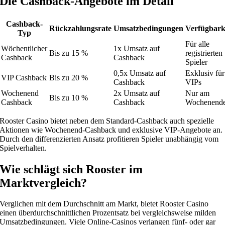
Die Cashback-Angebote im Detail
Cashback-
Rückzahlungsrate
Umsatzbedingungen
Verfügbark
Typ
Für alle
Wöchentlicher
1x Umsatz auf
Bis zu 15 %
registrierten
Cashback
Cashback
Spieler
0,5x Umsatz auf
Exklusiv für
VIP Cashback
Bis zu 20 %
Cashback
VIPs
Wochenend
2x Umsatz auf
Nur am
Bis zu 10 %
Cashback
Cashback
Wochenend
Rooster Casino bietet neben dem Standard-Cashback auch spezielle
Aktionen wie Wochenend-Cashback und exklusive VIP-Angebote an.
Durch den differenzierten Ansatz profitieren Spieler unabhängig vom
Spielverhalten.
Wie schlägt sich Rooster im
Marktvergleich?
Verglichen mit dem Durchschnitt am Markt, bietet Rooster Casino
einen überdurchschnittlichen Prozentsatz bei vergleichsweise milden
Umsatzbedingungen. Viele Online-Casinos verlangen fünf- oder gar