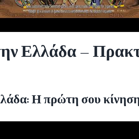
στην Ελλάδα – Πρακ
λλάδα: Η πρώτη σου κίνησ