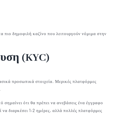
 τα πιο δημοφιλή καζίνο που λειτουργούν νόμιμα στην
ευση (KYC)
βασικά προσωπικά στοιχεία. Μερικές πλατφόρμες
.
 σημαίνει ότι θα πρέπει να ανεβάσεις ένα έγγραφο
ί να διαρκέσει 1‑2 ημέρες, αλλά πολλές πλατφόρμες