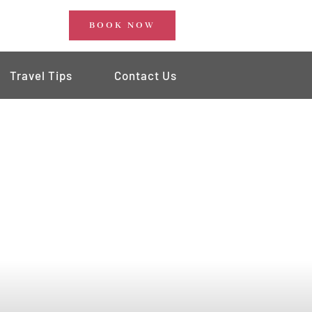
BOOK NOW
Travel Tips
Contact Us