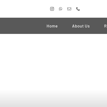
Skip
to
content
Home
About Us
R