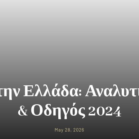
στην Ελλάδα: Αναλυ
& Οδηγός 2024
May 28, 2026