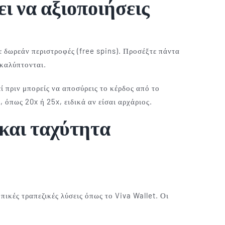
ι να αξιοποιήσεις
 δωρεάν περιστροφές (free spins). Προσέξτε πάντα
 καλύπτονται.
ί πριν μπορείς να αποσύρεις το κέρδος από το
 όπως 20x ή 25x, ειδικά αν είσαι αρχάριος.
και ταχύτητα
πικές τραπεζικές λύσεις όπως το Viva Wallet. Οι