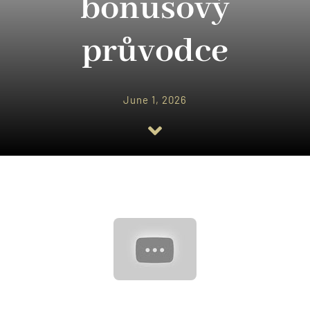
bonusový
Contact Us
průvodce
June 1, 2026