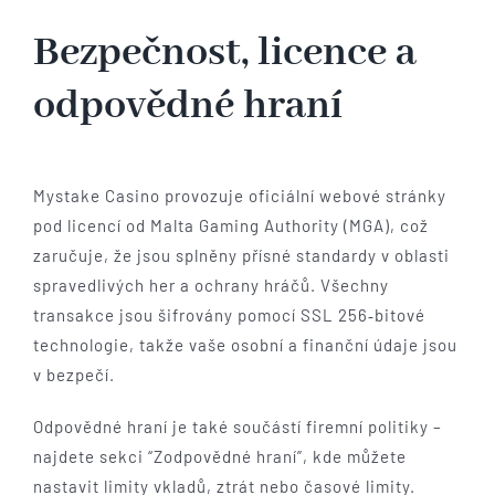
Bezpečnost, licence a
odpovědné hraní
Mystake Casino provozuje oficiální webové stránky
pod licencí od Malta Gaming Authority (MGA), což
zaručuje, že jsou splněny přísné standardy v oblasti
spravedlivých her a ochrany hráčů. Všechny
transakce jsou šifrovány pomocí SSL 256‑bitové
technologie, takže vaše osobní a finanční údaje jsou
v bezpečí.
Odpovědné hraní je také součástí firemní politiky –
najdete sekci “Zodpovědné hraní”, kde můžete
nastavit limity vkladů, ztrát nebo časové limity.