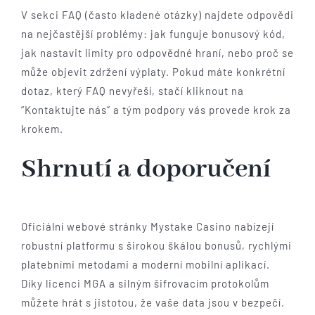
V sekci FAQ (často kladené otázky) najdete odpovědi
na nejčastější problémy: jak funguje bonusový kód,
jak nastavit limity pro odpovědné hraní, nebo proč se
může objevit zdržení výplaty. Pokud máte konkrétní
dotaz, který FAQ nevyřeší, stačí kliknout na
“Kontaktujte nás” a tým podpory vás provede krok za
krokem.
Shrnutí a doporučení
Oficiální webové stránky Mystake Casino nabízejí
robustní platformu s širokou škálou bonusů, rychlými
platebními metodami a moderní mobilní aplikací.
Díky licenci MGA a silným šifrovacím protokolům
můžete hrát s jistotou, že vaše data jsou v bezpečí.