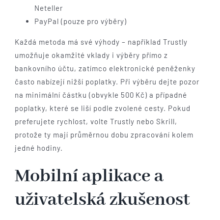
Neteller
PayPal (pouze pro výběry)
Každá metoda má své výhody – například Trustly
umožňuje okamžité vklady i výběry přímo z
bankovního účtu, zatímco elektronické peněženky
často nabízejí nižší poplatky. Při výběru dejte pozor
na minimální částku (obvykle 500 Kč) a případné
poplatky, které se liší podle zvolené cesty. Pokud
preferujete rychlost, volte Trustly nebo Skrill,
protože ty mají průměrnou dobu zpracování kolem
jedné hodiny.
Mobilní aplikace a
uživatelská zkušenost