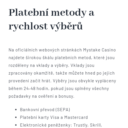
Platební metody a
rychlost výběrů
Na oficiálních webových stránkách Mystake Casino
najdete širokou škálu platebních metod, které jsou
rozděleny na vklady a výběry. Vklady jsou
zpracovány okamžitě, takže můžete hned po jejich
provedení začít hrát. Výběry jsou obvykle vypláceny
během 24‑48 hodin, pokud jsou splněny všechny
požadavky na ověření a bonusy.
Bankovní převod (SEPA)
Platební karty Visa a Mastercard
Elektronické peněženky: Trustly, Skrill,