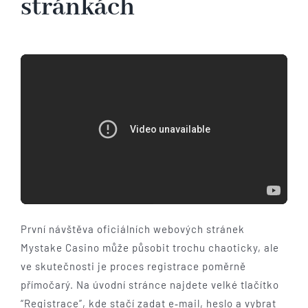
stránkách
První návštěva oficiálních webových stránek
Mystake Casino může působit trochu chaoticky, ale
ve skutečnosti je proces registrace poměrně
přímočarý. Na úvodní stránce najdete velké tlačítko
“Registrace”, kde stačí zadat e‑mail, heslo a vybrat