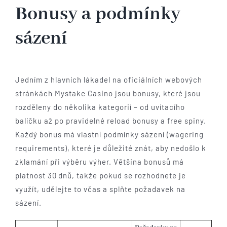
Bonusy a podmínky
sázení
Jedním z hlavních lákadel na oficiálních webových
stránkách Mystake Casino jsou bonusy, které jsou
rozděleny do několika kategorií – od uvítacího
balíčku až po pravidelné reload bonusy a free spiny.
Každý bonus má vlastní podmínky sázení (wagering
requirements), které je důležité znát, aby nedošlo k
zklamání při výběru výher. Většina bonusů má
platnost 30 dnů, takže pokud se rozhodnete je
využít, udělejte to včas a splňte požadavek na
sázení.