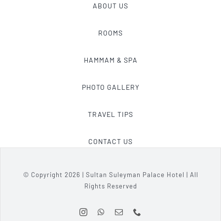
ABOUT US
ROOMS
HAMMAM & SPA
PHOTO GALLERY
TRAVEL TIPS
CONTACT US
© Copyright 2026 | Sultan Suleyman Palace Hotel | All
Rights Reserved