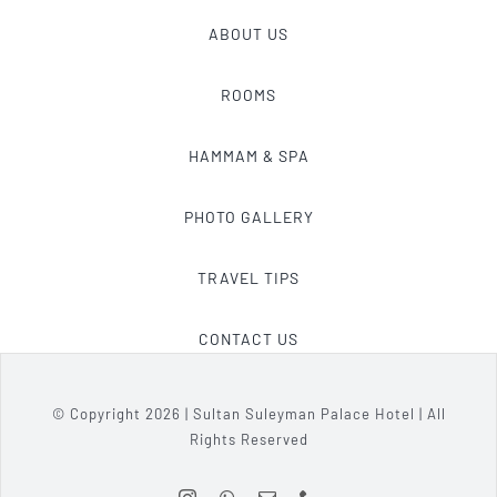
ABOUT US
ROOMS
HAMMAM & SPA
PHOTO GALLERY
TRAVEL TIPS
CONTACT US
© Copyright 2026 | Sultan Suleyman Palace Hotel | All
Rights Reserved