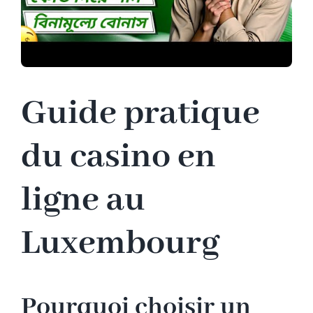
Guide pratique
du casino en
ligne au
Luxembourg
Pourquoi choisir un