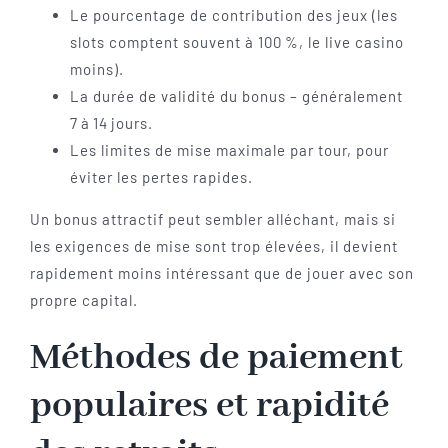
Le pourcentage de contribution des jeux (les
slots comptent souvent à 100 %, le live casino
moins).
La durée de validité du bonus – généralement
7 à 14 jours.
Les limites de mise maximale par tour, pour
éviter les pertes rapides.
Un bonus attractif peut sembler alléchant, mais si
les exigences de mise sont trop élevées, il devient
rapidement moins intéressant que de jouer avec son
propre capital.
Méthodes de paiement
populaires et rapidité