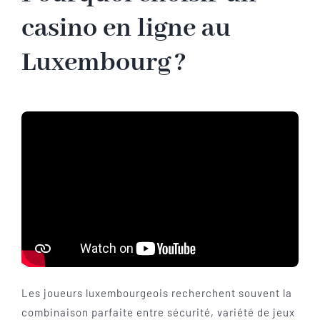
casino en ligne au
Luxembourg ?
Les joueurs luxembourgeois recherchent souvent la
combinaison parfaite entre sécurité, variété de jeux