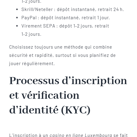
1‑2 jours.
Skrill/Neteller : dépôt instantané, retrait 24 h.
PayPal : dépôt instantané, retrait 1 jour.
Virement SEPA : dépôt 1‑2 jours, retrait
1‑2 jours.
Choisissez toujours une méthode qui combine
sécurité et rapidité, surtout si vous planifiez de
jouer régulièrement.
Processus d’inscription
et vérification
d’identité (KYC)
L’inscription à un
casino en ligne Luxembourg
se fait