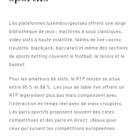
Les plateformes luxembourgeoises offrent une large
bibliothèque de jeux : machines à sous classiques,
vidéo slots à haute volatilité, tables de
live casino
(roulette, blackjack, baccarat) et même des sections
de
sports betting
couvrant le football, le tennis et le
basket.
Pour les amateurs de slots, le RTP moyen se situe
entre 95 % et 98 %. Les jeux de table live offrent un
RTP légèrement plus bas mais compensent avec
l’interaction en temps réel avec de vrais croupiers.
Les paris sportifs proposent souvent des cotes
compétitives et des paris en direct, idéaux pour
ceux qui suivent les compétitions européennes.