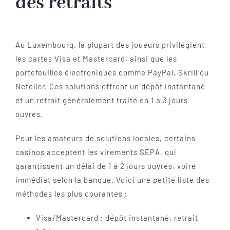
des retraits
Au Luxembourg, la plupart des joueurs privilégient
les cartes Visa et Mastercard, ainsi que les
portefeuilles électroniques comme PayPal, Skrill ou
Neteller. Ces solutions offrent un dépôt instantané
et un retrait généralement traité en 1 à 3 jours
ouvrés.
Pour les amateurs de solutions locales, certains
casinos acceptent les virements SEPA, qui
garantissent un délai de 1 à 2 jours ouvrés, voire
immédiat selon la banque. Voici une petite liste des
méthodes les plus courantes :
Visa/Mastercard : dépôt instantané, retrait