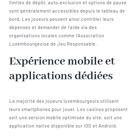
limites de dépôt, auto‑exclusion et options de pause
sont généralement accessibles depuis le tableau de
bord. Les joueurs peuvent ainsi contrôler leurs
dépenses et demander de l’aide via des
organisations locales comme l’Association
Luxembourgeoise de Jeu Responsable.
Expérience mobile et
applications dédiées
La majorité des joueurs luxembourgeois utilisent
leurs smartphones pour jouer. Les casinos proposent
soit une version mobile optimisée du site, soit une
application native disponible sur iOS et Android.