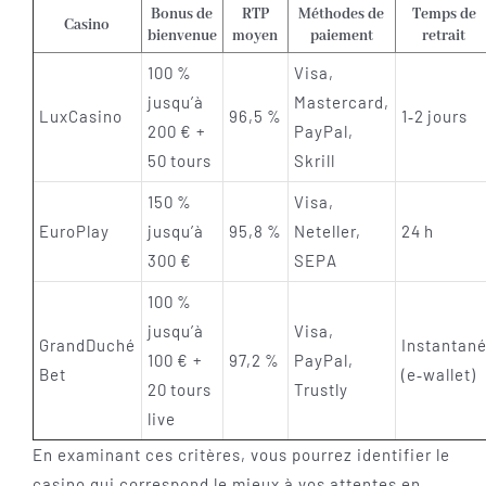
Bonus de
RTP
Méthodes de
Temps de
Casino
bienvenue
moyen
paiement
retrait
100 %
Visa,
jusqu’à
Mastercard,
LuxCasino
96,5 %
1‑2 jours
200 € +
PayPal,
50 tours
Skrill
150 %
Visa,
EuroPlay
jusqu’à
95,8 %
Neteller,
24 h
300 €
SEPA
100 %
jusqu’à
Visa,
GrandDuché
Instantan
100 € +
97,2 %
PayPal,
Bet
(e‑wallet)
20 tours
Trustly
live
En examinant ces critères, vous pourrez identifier le
casino qui correspond le mieux à vos attentes en