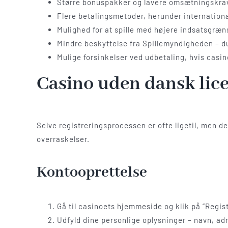
Større bonuspakker og lavere omsætningskra
Flere betalingsmetoder, herunder internationa
Mulighed for at spille med højere indsatsgræn
Mindre beskyttelse fra Spillemyndigheden – du
Mulige forsinkelser ved udbetaling, hvis casin
Casino uden dansk licen
Selve registreringsprocessen er ofte ligetil, men de
overraskelser.
Kontooprettelse
Gå til casinoets hjemmeside og klik på “Regist
Udfyld dine personlige oplysninger – navn, ad