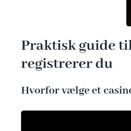
Praktisk guide t
registrerer du
Hvorfor vælge et casin