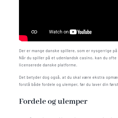
Der er mange danske spillere, som er nysgerrige på 
Når du spiller på et udenlandsk casino, kan du oft
licenserede danske platforme.
Det betyder dog også, at du skal være ekstra opmær
forstå både fordele og ulemper, før du laver din førs
Fordele og ulemper