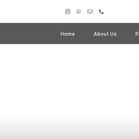
Skip
to
content
Home
About Us
R