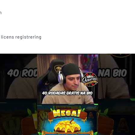
n
licens registrering