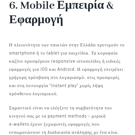
6. Mobile Εμπειρία &
Εφαρμογή
Η πλειονότητα των παικτών στην Ελλάδα προτιμούν το
smartphone ή το tablet για παιχνίδια. Τα κορυφαία
καζίνο προσφέρουν responsive ιστοσελίδες ή ειδικές
εφαρμογές για iOS και Android. Η εφαρμογή επιτρέπει
γρήγορη πρόσβαση στο λογαριασμό, στις προσφορές
και στη λειτουργία “instant play” χωρίς λήψη
πρόσθετου λογισμικού.
Σημαντικό είναι να ελέγξετε τη συμβατότητα του
κινητού σας με τα payment methods – μερικά
e‑wallets έχουν ξεχωριστές εφαρμογές που
ενσωματώνουν τη διαδικασία ανάληψης με ένα κλικ.