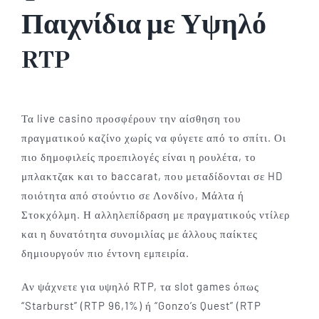
Παιχνίδια με Υψηλό
RTP
Τα live casino προσφέρουν την αίσθηση του
πραγματικού καζίνο χωρίς να φύγετε από το σπίτι. Οι
πιο δημοφιλείς προεπιλογές είναι η ρουλέτα, το
μπλακτζακ και το baccarat, που μεταδίδονται σε HD
ποιότητα από στούντιο σε Λονδίνο, Μάλτα ή
Στοκχόλμη. Η αλληλεπίδραση με πραγματικούς ντίλερ
και η δυνατότητα συνομιλίας με άλλους παίκτες
δημιουργούν πιο έντονη εμπειρία.
Αν ψάχνετε για υψηλό RTP, τα slot games όπως
“Starburst” (RTP 96,1%) ή “Gonzo’s Quest” (RTP