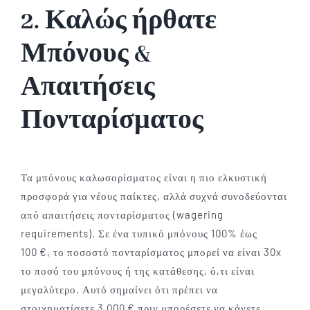
2. Καλώς ήρθατε
Μπόνους &
Απαιτήσεις
Πονταρίσματος
Τα μπόνους καλωσορίσματος είναι η πιο ελκυστική
προσφορά για νέους παίκτες, αλλά συχνά συνοδεύονται
από απαιτήσεις πονταρίσματος (wagering
requirements). Σε ένα τυπικό μπόνους 100% έως
100 €, το ποσοστό πονταρίσματος μπορεί να είναι 30x
το ποσό του μπόνους ή της κατάθεσης, ό,τι είναι
μεγαλύτερο. Αυτό σημαίνει ότι πρέπει να
στοιχηματίσετε 3.000 € πριν μπορέσετε να κάνετε