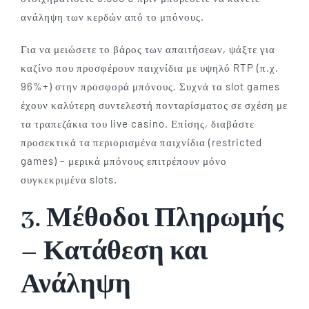
ανάληψη των κερδών από το μπόνους.
Για να μειώσετε το βάρος των απαιτήσεων, ψάξτε για
καζίνο που προσφέρουν παιχνίδια με υψηλό RTP (π.χ.
96%+) στην προσφορά μπόνους. Συχνά τα slot games
έχουν καλύτερη συντελεστή πονταρίσματος σε σχέση με
τα τραπεζάκια του live casino. Επίσης, διαβάστε
προσεκτικά τα περιορισμένα παιχνίδια (restricted
games) – μερικά μπόνους επιτρέπουν μόνο
συγκεκριμένα slots.
3. Μέθοδοι Πληρωμής
– Κατάθεση και
Ανάληψη