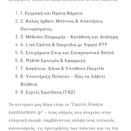
1. Εγγραφή και Πρώτα Βήματα
2. Καλώς ήρθατε Μπόνους & Απαιτήσεις
Πονταρίσματος
3. Μέθοδοι Πληρωμής – Κατάθεση και Ανάληψη
4. Live Casino & Παιχνίδια με Υψηλό RTP
5. Στοιχήματα Σπορ και Συναρπαστικά Bonus
6. Mobile Εμπειρία & Εφαρμογή
7. Ασφάλεια, Άδεια & Υπεύθυνο Παιχνίδι
8. Υποστήριξη Πελατών – Πώς να Λάβετε
Βοήθεια
9. Συχνές Ερωτήσεις (FAQ)
Το κεντρικό μας θέμα είναι το “Casino Greece
sxedioutexni.gr” – ένας οδηγός που στοχεύει στην
ελληνική αγορά, λαμβάνοντας υπόψη τους τοπικούς
κανονισμούς, τις προτιμήσεις των παικτών και τις πιο