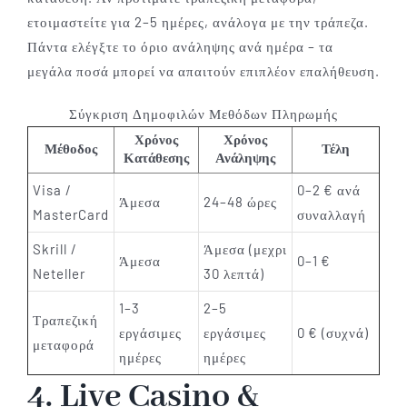
ετοιμαστείτε για 2–5 ημέρες, ανάλογα με την τράπεζα.
Πάντα ελέγξτε το όριο ανάληψης ανά ημέρα – τα
μεγάλα ποσά μπορεί να απαιτούν επιπλέον επαλήθευση.
Σύγκριση Δημοφιλών Μεθόδων Πληρωμής
Χρόνος
Χρόνος
Μέθοδος
Τέλη
Κατάθεσης
Ανάληψης
Visa /
0–2 € ανά
Άμεσα
24–48 ώρες
MasterCard
συναλλαγή
Skrill /
Άμεσα (μεχρι
Άμεσα
0–1 €
Neteller
30 λεπτά)
1–3
2–5
Τραπεζική
εργάσιμες
εργάσιμες
0 € (συχνά)
μεταφορά
ημέρες
ημέρες
4. Live Casino &