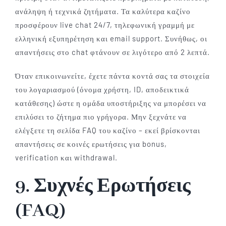
ανάληψη ή τεχνικά ζητήματα. Τα καλύτερα καζίνο
προσφέρουν live chat 24/7, τηλεφωνική γραμμή με
ελληνική εξυπηρέτηση και email support. Συνήθως, οι
απαντήσεις στο chat φτάνουν σε λιγότερο από 2 λεπτά.
Όταν επικοινωνείτε, έχετε πάντα κοντά σας τα στοιχεία
του λογαριασμού (όνομα χρήστη, ID, αποδεικτικά
κατάθεσης) ώστε η ομάδα υποστήριξης να μπορέσει να
επιλύσει το ζήτημα πιο γρήγορα. Μην ξεχνάτε να
ελέγξετε τη σελίδα FAQ του καζίνο – εκεί βρίσκονται
απαντήσεις σε κοινές ερωτήσεις για bonus,
verification και withdrawal.
9. Συχνές Ερωτήσεις
(FAQ)