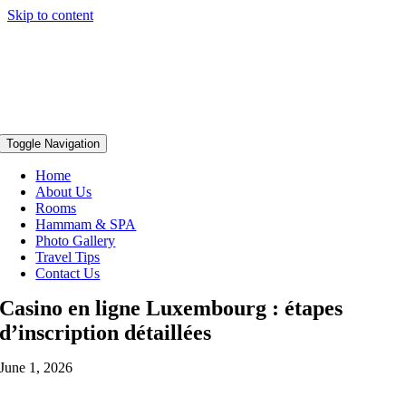
Skip to content
Toggle Navigation
Home
About Us
Rooms
Hammam & SPA
Photo Gallery
Travel Tips
Contact Us
Casino en ligne Luxembourg : étapes
d’inscription détaillées
June 1, 2026