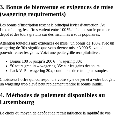
3. Bonus de bienvenue et exigences de mise
(wagering requirements)
Les bonus d’inscription restent le principal levier d’attraction. Au
Luxembourg, les offres varient entre 100 % de bonus sur le premier
dépôt et des tours gratuits sur des machines à sous populaires.
Attention toutefois aux exigences de mise : un bonus de 100 € avec un
wagering de 30x signifie que vous devrez miser 3 000 € avant de
pouvoir retirer les gains. Voici une petite grille récapitulative :
Bonus 100 % jusqu’à 200 € – wagering 30x
50 tours gratuits – wagering 35x sur les gains des tours
Pack VIP – wagering 20x, conditions de retrait plus souples
Choisissez l’offre qui correspond à votre style de jeu et à votre budget ;
un wagering trop élevé peut rapidement rendre le bonus inutile.
4. Méthodes de paiement disponibles au
Luxembourg
Le choix du moyen de dépôt et de retrait influence la rapidité de vos