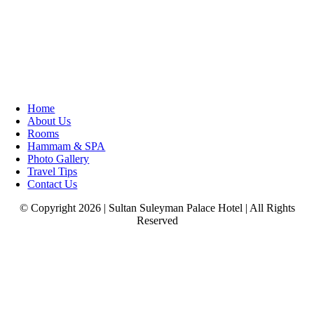
Home
About Us
Rooms
Hammam & SPA
Photo Gallery
Travel Tips
Contact Us
© Copyright 2026 | Sultan Suleyman Palace Hotel | All Rights
Reserved