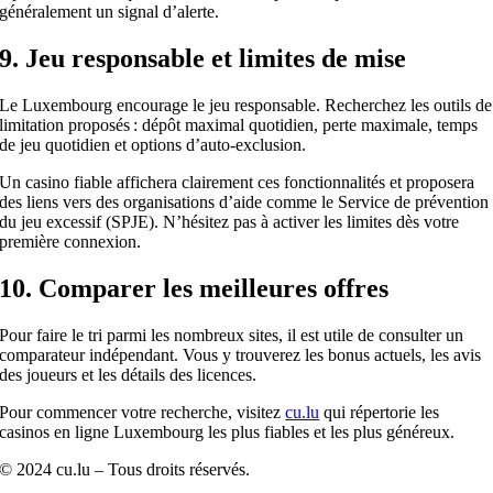
généralement un signal d’alerte.
9. Jeu responsable et limites de mise
Le Luxembourg encourage le jeu responsable. Recherchez les outils de
limitation proposés : dépôt maximal quotidien, perte maximale, temps
de jeu quotidien et options d’auto‑exclusion.
Un casino fiable affichera clairement ces fonctionnalités et proposera
des liens vers des organisations d’aide comme le Service de prévention
du jeu excessif (SPJE). N’hésitez pas à activer les limites dès votre
première connexion.
10. Comparer les meilleures offres
Pour faire le tri parmi les nombreux sites, il est utile de consulter un
comparateur indépendant. Vous y trouverez les bonus actuels, les avis
des joueurs et les détails des licences.
Pour commencer votre recherche, visitez
cu.lu
qui répertorie les
casinos en ligne Luxembourg les plus fiables et les plus généreux.
© 2024 cu.lu – Tous droits réservés.