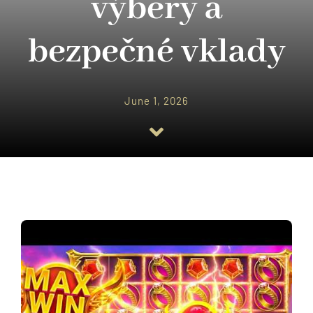
výběry a
Contact Us
bezpečné vklady
June 1, 2026