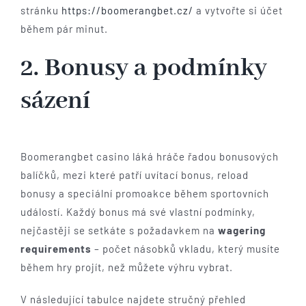
stránku
https://boomerangbet.cz/
a vytvořte si účet
během pár minut.
2. Bonusy a podmínky
sázení
Boomerangbet casino láká hráče řadou bonusových
balíčků, mezi které patří uvítací bonus, reload
bonusy a speciální promoakce během sportovních
událostí. Každý bonus má své vlastní podmínky,
nejčastěji se setkáte s požadavkem na
wagering
requirements
– počet násobků vkladu, který musíte
během hry projít, než můžete výhru vybrat.
V následující tabulce najdete stručný přehled