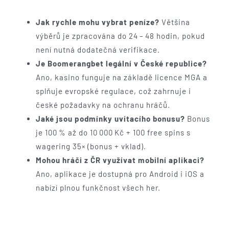
Jak rychle mohu vybrat peníze?
Většina
výběrů je zpracována do 24 – 48 hodin, pokud
není nutná dodatečná verifikace.
Je Boomerangbet legální v České republice?
Ano, kasino funguje na základě licence MGA a
splňuje evropské regulace, což zahrnuje i
české požadavky na ochranu hráčů.
Jaké jsou podmínky uvítacího bonusu?
Bonus
je 100 % až do 10 000 Kč + 100 free spins s
wagering 35× (bonus + vklad).
Mohou hráči z ČR využívat mobilní aplikaci?
Ano, aplikace je dostupná pro Android i iOS a
nabízí plnou funkčnost všech her.