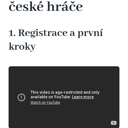
české hráče
1. Registrace a první
kroky