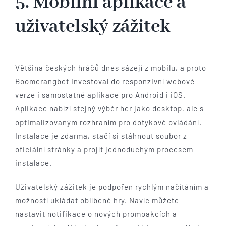
5. Mobilní aplikace a
uživatelský zážitek
Většina českých hráčů dnes sázejí z mobilu, a proto
Boomerangbet investoval do responzivní webové
verze i samostatné aplikace pro Android i iOS.
Aplikace nabízí stejný výběr her jako desktop, ale s
optimalizovaným rozhraním pro dotykové ovládání.
Instalace je zdarma, stačí si stáhnout soubor z
oficiální stránky a projít jednoduchým procesem
instalace.
Uživatelský zážitek je podpořen rychlým načítáním a
možností ukládat oblíbené hry. Navíc můžete
nastavit notifikace o nových promoakcích a