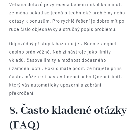
Většina dotazů je vyřešena během několika minut,
zejména pokud se jedná o technické problémy nebo
dotazy k bonusům. Pro rychlé řešení je dobré mít po
ruce číslo objednávky a stručný popis problému.
Odpovědný přístup k hazardu je v Boomerangbet
casino brán vážně. Nabízí nástroje jako limity
vkladů, časové limity a možnost dočasného
uzamčení účtu. Pokud máte pocit, že hrajete příliš
často, můžete si nastavit denní nebo týdenní limit,
který vás automaticky upozorní a zabrání
překročení.
8. Často kladené otázky
(FAQ)