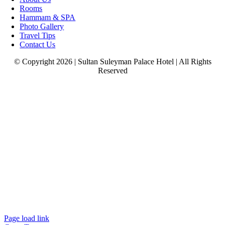
Rooms
Hammam & SPA
Photo Gallery
Travel Tips
Contact Us
© Copyright 2026 | Sultan Suleyman Palace Hotel | All Rights
Reserved
Page load link