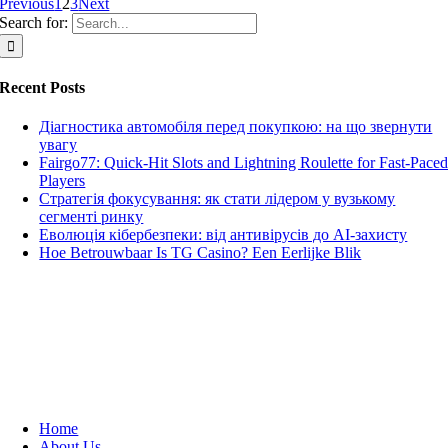
Previous
1
2
3
Next
Search for:
Recent Posts
Діагностика автомобіля перед покупкою: на що звернути
увагу
Fairgo77: Quick‑Hit Slots and Lightning Roulette for Fast‑Pace
Players
Стратегія фокусування: як стати лідером у вузькому
сегменті ринку
Еволюція кібербезпеки: від антивірусів до AI-захисту
Hoe Betrouwbaar Is TG Casino? Een Eerlijke Blik
Home
About Us