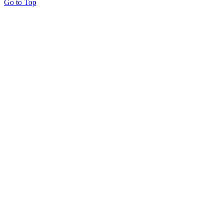
Go to Top