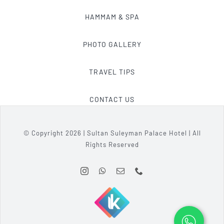
HAMMAM & SPA
PHOTO GALLERY
TRAVEL TIPS
CONTACT US
© Copyright 2026 | Sultan Suleyman Palace Hotel | All
Rights Reserved