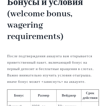
Бонусы и условия
(welcome bonus,
wagering
requirements)
После подтверждения аккаунта вам открывается
приветственный пакет, включающий бонус на
первый депозит и бесплатные вращения в слотах.
Важно внимательно изучить условия отыгрыша,
иначе бонус может «зависнуть» на аккаунте.
Срок
Бонус
Размер
Вейджер
действия
Первый
100% до
30× суммы