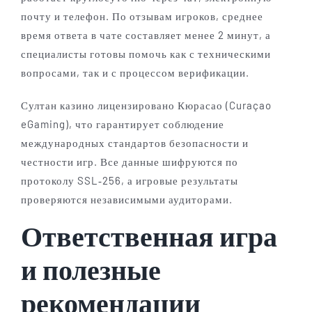
почту и телефон. По отзывам игроков, среднее
время ответа в чате составляет менее 2 минут, а
специалисты готовы помочь как с техническими
вопросами, так и с процессом верификации.
Султан казино лицензировано Кюрасао (Curaçao
eGaming), что гарантирует соблюдение
международных стандартов безопасности и
честности игр. Все данные шифруются по
протоколу SSL‑256, а игровые результаты
проверяются независимыми аудиторами.
Ответственная игра
и полезные
рекомендации