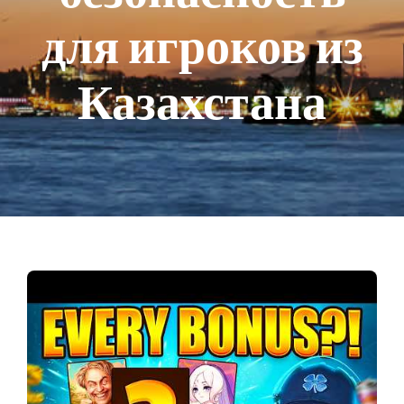
для игроков из
Contact Us
Казахстана