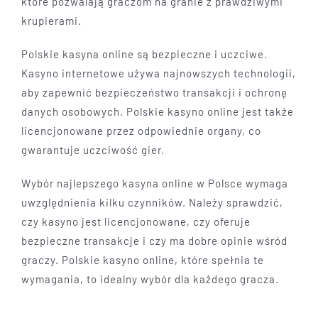
które pozwalają graczom na granie z prawdziwymi
krupierami.
Polskie kasyna online są bezpieczne i uczciwe.
Kasyno internetowe używa najnowszych technologii,
aby zapewnić bezpieczeństwo transakcji i ochronę
danych osobowych. Polskie kasyno online jest także
licencjonowane przez odpowiednie organy, co
gwarantuje uczciwość gier.
Wybór najlepszego kasyna online w Polsce wymaga
uwzględnienia kilku czynników. Należy sprawdzić,
czy kasyno jest licencjonowane, czy oferuje
bezpieczne transakcje i czy ma dobre opinie wśród
graczy. Polskie kasyno online, które spełnia te
wymagania, to idealny wybór dla każdego gracza.