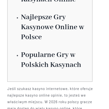
Najlepsze Gry
Kasynowe Online w
Polsce
Popularne Gry w
Polskich Kasynach
Jeśli szukasz kasyno internetowe, które oferuje
najlepsze kasyno online opinie, to jesteś we
właściwym miejscu. W 2026 roku polscy gracze
mają dostęp do wielu kasyno online, które