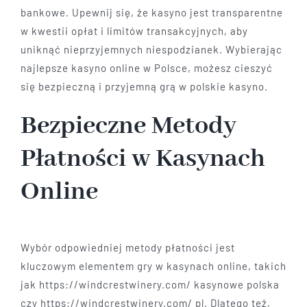
bankowe. Upewnij się, że kasyno jest transparentne
w kwestii opłat i limitów transakcyjnych, aby
uniknąć nieprzyjemnych niespodzianek. Wybierając
najlepsze kasyno online w Polsce, możesz cieszyć
się bezpieczną i przyjemną grą w polskie kasyno.
Bezpieczne Metody
Płatności w Kasynach
Online
Wybór odpowiedniej metody płatności jest
kluczowym elementem gry w kasynach online, takich
jak https://windcrestwinery.com/ kasynowe polska
czy https://windcrestwinery.com/ pl. Dlatego też,