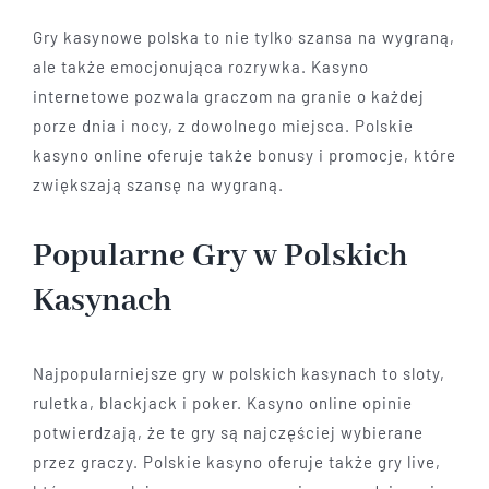
Gry kasynowe polska to nie tylko szansa na wygraną,
ale także emocjonująca rozrywka. Kasyno
internetowe pozwala graczom na granie o każdej
porze dnia i nocy, z dowolnego miejsca. Polskie
kasyno online oferuje także bonusy i promocje, które
zwiększają szansę na wygraną.
Popularne Gry w Polskich
Kasynach
Najpopularniejsze gry w polskich kasynach to sloty,
ruletka, blackjack i poker. Kasyno online opinie
potwierdzają, że te gry są najczęściej wybierane
przez graczy. Polskie kasyno oferuje także gry live,