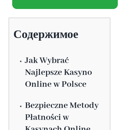
Содержимое
Jak Wybrać
Najlepsze Kasyno
Online w Polsce
Bezpieczne Metody
Płatności w
Kasynach Online