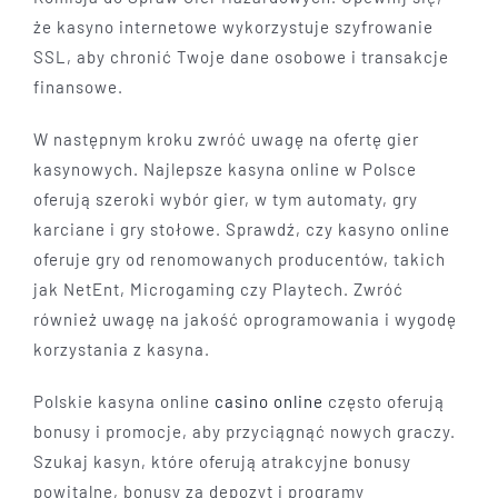
że kasyno internetowe wykorzystuje szyfrowanie
SSL, aby chronić Twoje dane osobowe i transakcje
finansowe.
W następnym kroku zwróć uwagę na ofertę gier
kasynowych. Najlepsze kasyna online w Polsce
oferują szeroki wybór gier, w tym automaty, gry
karciane i gry stołowe. Sprawdź, czy kasyno online
oferuje gry od renomowanych producentów, takich
jak NetEnt, Microgaming czy Playtech. Zwróć
również uwagę na jakość oprogramowania i wygodę
korzystania z kasyna.
Polskie kasyna online
casino online
często oferują
bonusy i promocje, aby przyciągnąć nowych graczy.
Szukaj kasyn, które oferują atrakcyjne bonusy
powitalne, bonusy za depozyt i programy