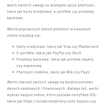
warto zwrócić uwagę na dostępne opcje płatności,
takie jak karty kredytowe, e-portfele czy przelewy
bankowe.
Wśród popularnych metod płatności w kasynach
online znajdują się:
Karty kredytowe, takie jak Visa czy Mastercard
E-portfele, takie jak PayPal czy Skrill
Przelewy bankowe, takie jak przelew zwykły
czy expresowy
Płatności mobilne, takie jak Blik czy PayU
Warto również zwrócić uwagę na bezpieczeństwo
danych osobowych i finansowych, dlatego też, warto
wybrać kasyno online, które posiada certyfikat SSL,
takie jak https://windcrestwinery.com/ kasyno czy