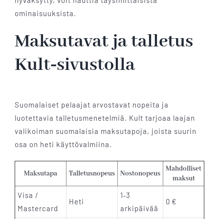
ominaisuuksista.
Maksutavat ja talletus
Kult‑sivustolla
Suomalaiset pelaajat arvostavat nopeita ja
luotettavia talletusmenetelmiä. Kult tarjoaa laajan
valikoiman suomalaisia maksutapoja, joista suurin
osa on heti käyttövalmiina.
Mahdolliset
Maksutapa
Talletusnopeus
Nostonopeus
maksut
Visa /
1‑3
Heti
0 €
Mastercard
arkipäivää