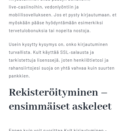
live‑casiinoihin, vedonlyöntiin ja
mobiilisovellukseen. Jos et pysty kirjautumaan, et
myöskään pääse hyödyntämään esimerkiksi
tervetulobonuksia tai nopeita nostoja.
Usein kysytty kysymys on, onko kirjautuminen
turvallista. Kult käyttää SSL‑salausta ja
tarkistettuja lisenssejä, joten henkilötietosi ja
rahansiirtojesi suoja on yhtä vahvaa kuin suurten
pankkien.
Rekisteröityminen –
ensimmäiset askeleet
Ennen kuin voit suorittaa Kult kirjautuminen -