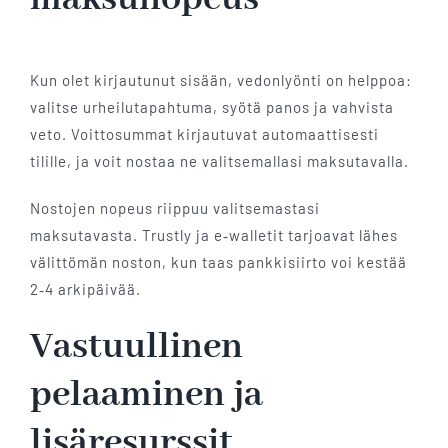
Kun olet kirjautunut sisään, vedonlyönti on helppoa:
valitse urheilutapahtuma, syötä panos ja vahvista
veto. Voittosummat kirjautuvat automaattisesti
tilille, ja voit nostaa ne valitsemallasi maksutavalla.
Nostojen nopeus riippuu valitsemastasi
maksutavasta. Trustly ja e‑walletit tarjoavat lähes
välittömän noston, kun taas pankkisiirto voi kestää
2‑4 arkipäivää.
Vastuullinen
pelaaminen ja
lisäresurssit