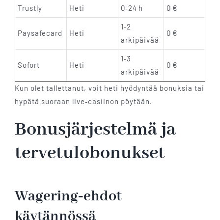
Trustly
Heti
0‑24 h
0 €
1‑2
Paysafecard
Heti
0 €
arkipäivää
1‑3
Sofort
Heti
0 €
arkipäivää
Kun olet tallettanut, voit heti hyödyntää bonuksia tai
hypätä suoraan live‑casiinon pöytään.
Bonusjärjestelmä ja
tervetulobonukset
Wagering‑ehdot
käytännössä