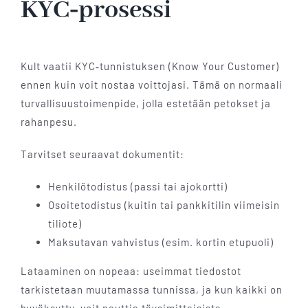
KYC‑prosessi
Kult vaatii KYC‑tunnistuksen (Know Your Customer)
ennen kuin voit nostaa voittojasi. Tämä on normaali
turvallisuustoimenpide, jolla estetään petokset ja
rahanpesu.
Tarvitset seuraavat dokumentit:
Henkilötodistus (passi tai ajokortti)
Osoitetodistus (kuitin tai pankkitilin viimeisin
tiliote)
Maksutavan vahvistus (esim. kortin etupuoli)
Lataaminen on nopeaa: useimmat tiedostot
tarkistetaan muutamassa tunnissa, ja kun kaikki on
hyväksytty, voit nauttia täysimittaisista