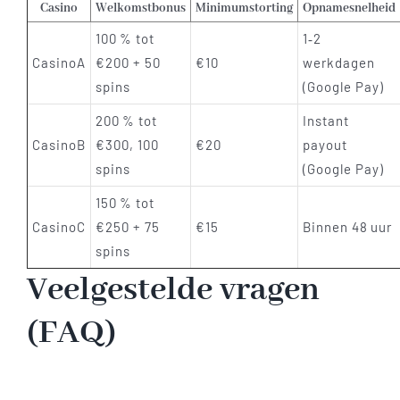
Casino
Welkomstbonus
Minimumstorting
Opnamesnelheid
100 % tot
1‑2
CasinoA
€200 + 50
€10
werkdagen
spins
(Google Pay)
200 % tot
Instant
CasinoB
€300, 100
€20
payout
spins
(Google Pay)
150 % tot
CasinoC
€250 + 75
€15
Binnen 48 uur
spins
Veelgestelde vragen
(FAQ)