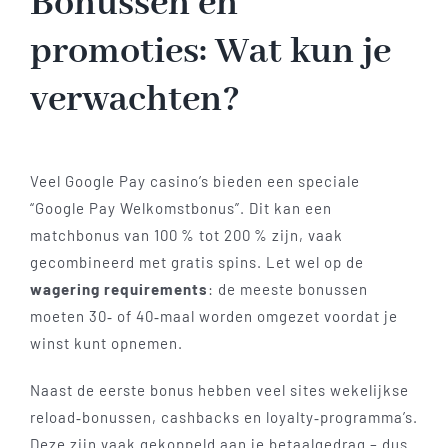
Bonussen en
promoties: Wat kun je
verwachten?
Veel Google Pay casino’s bieden een speciale
“Google Pay Welkomstbonus”. Dit kan een
matchbonus van 100 % tot 200 % zijn, vaak
gecombineerd met gratis spins. Let wel op de
wagering requirements
: de meeste bonussen
moeten 30‑ of 40‑maal worden omgezet voordat je
winst kunt opnemen.
Naast de eerste bonus hebben veel sites wekelijkse
reload‑bonussen, cashbacks en loyalty‑programma’s.
Deze zijn vaak gekoppeld aan je betaalgedrag – dus