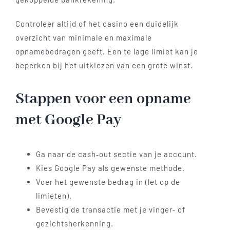
Controleer altijd of het casino een duidelijk
overzicht van minimale en maximale
opnamebedragen geeft. Een te lage limiet kan je
beperken bij het uitkiezen van een grote winst.
Stappen voor een opname
met Google Pay
Ga naar de cash‑out sectie van je account.
Kies Google Pay als gewenste methode.
Voer het gewenste bedrag in (let op de
limieten).
Bevestig de transactie met je vinger‑ of
gezichtsherkenning.