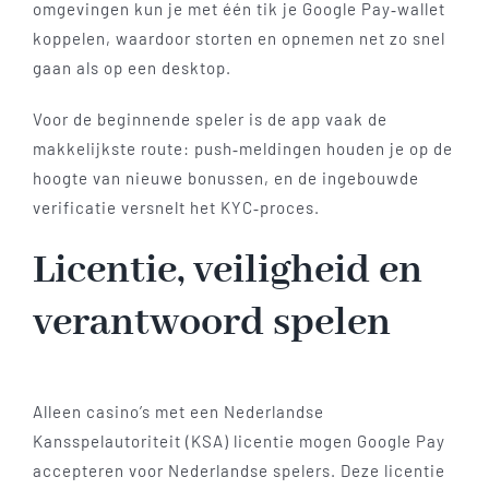
omgevingen kun je met één tik je Google Pay‑wallet
koppelen, waardoor storten en opnemen net zo snel
gaan als op een desktop.
Voor de beginnende speler is de app vaak de
makkelijkste route: push‑meldingen houden je op de
hoogte van nieuwe bonussen, en de ingebouwde
verificatie versnelt het KYC‑proces.
Licentie, veiligheid en
verantwoord spelen
Alleen casino’s met een Nederlandse
Kansspelautoriteit (KSA) licentie mogen Google Pay
accepteren voor Nederlandse spelers. Deze licentie