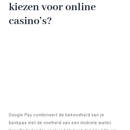
kiezen voor online
casino’s?
Google Pay combineert de bekendheid van je
bankpas met de snelheid van een mobiele wallet.