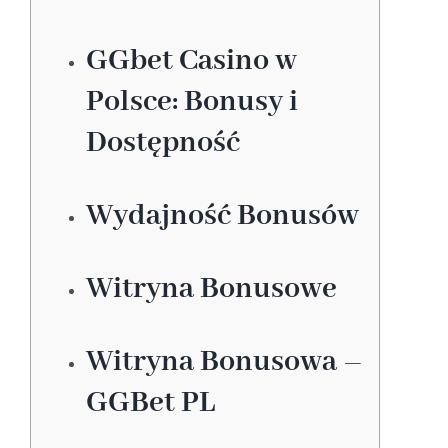
GGbet Casino w
Polsce: Bonusy i
Dostępność
Wydajność Bonusów
Witryna Bonusowe
Witryna Bonusowa –
GGBet PL