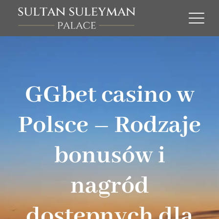
Skip
to
Togg
content
Navi
Home
About Us
GGbet casino w
Rooms
Polsce – Rodzaje
Hammam & SPA
bonusów i
nagród
Photo Gallery
dostępnych dla
Travel Tips