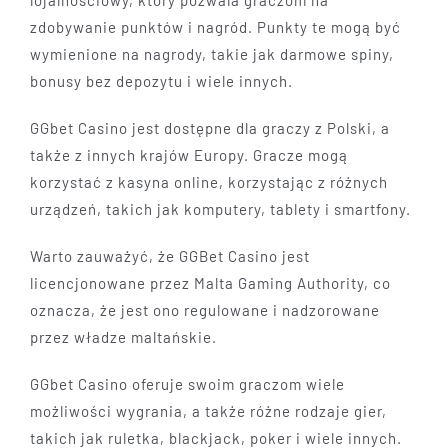
lojalnościowy, który pozwala graczom na
zdobywanie punktów i nagród. Punkty te mogą być
wymienione na nagrody, takie jak darmowe spiny,
bonusy bez depozytu i wiele innych.
GGbet Casino jest dostępne dla graczy z Polski, a
także z innych krajów Europy. Gracze mogą
korzystać z kasyna online, korzystając z różnych
urządzeń, takich jak komputery, tablety i smartfony.
Warto zauważyć, że GGBet Casino jest
licencjonowane przez Malta Gaming Authority, co
oznacza, że jest ono regulowane i nadzorowane
przez władze maltańskie.
GGbet Casino oferuje swoim graczom wiele
możliwości wygrania, a także różne rodzaje gier,
takich jak ruletka, blackjack, poker i wiele innych.