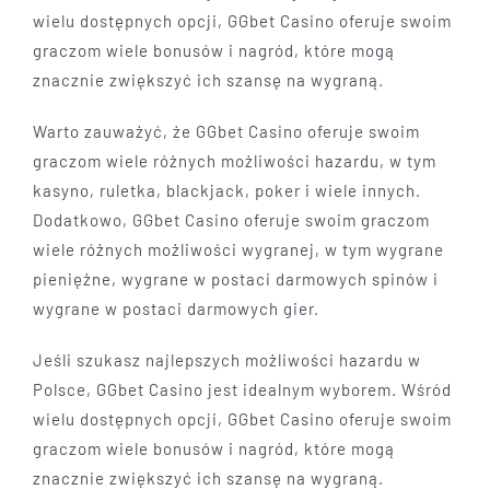
wielu dostępnych opcji, GGbet Casino oferuje swoim
graczom wiele bonusów i nagród, które mogą
znacznie zwiększyć ich szansę na wygraną.
Warto zauważyć, że GGbet Casino oferuje swoim
graczom wiele różnych możliwości hazardu, w tym
kasyno, ruletka, blackjack, poker i wiele innych.
Dodatkowo, GGbet Casino oferuje swoim graczom
wiele różnych możliwości wygranej, w tym wygrane
pieniężne, wygrane w postaci darmowych spinów i
wygrane w postaci darmowych gier.
Jeśli szukasz najlepszych możliwości hazardu w
Polsce, GGbet Casino jest idealnym wyborem. Wśród
wielu dostępnych opcji, GGbet Casino oferuje swoim
graczom wiele bonusów i nagród, które mogą
znacznie zwiększyć ich szansę na wygraną.