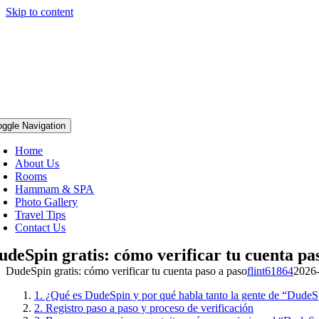
Skip to content
oggle Navigation
Home
About Us
Rooms
Hammam & SPA
Photo Gallery
Travel Tips
Contact Us
udeSpin gratis: cómo verificar tu cuenta pa
DudeSpin gratis: cómo verificar tu cuenta paso a paso
flint61864
2026
1. ¿Qué es DudeSpin y por qué habla tanto la gente de “DudeSp
2. Registro paso a paso y proceso de verificación