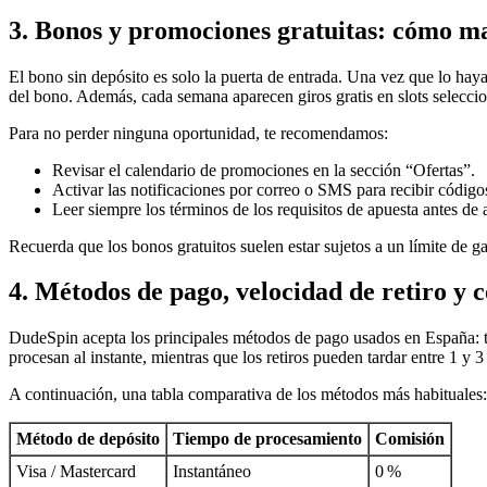
3. Bonos y promociones gratuitas: cómo m
El bono sin depósito es solo la puerta de entrada. Una vez que lo ha
del bono. Además, cada semana aparecen giros gratis en slots seleccio
Para no perder ninguna oportunidad, te recomendamos:
Revisar el calendario de promociones en la sección “Ofertas”.
Activar las notificaciones por correo o SMS para recibir código
Leer siempre los términos de los requisitos de apuesta antes de
Recuerda que los bonos gratuitos suelen estar sujetos a un límite de ga
4. Métodos de pago, velocidad de retiro y 
DudeSpin acepta los principales métodos de pago usados en España: ta
procesan al instante, mientras que los retiros pueden tardar entre 1 y
A continuación, una tabla comparativa de los métodos más habituales:
Método de depósito
Tiempo de procesamiento
Comisión
Visa / Mastercard
Instantáneo
0 %