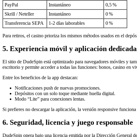
PayPal
Instantáneo
0,5 %
Skrill / Neteller
Instantáneo
0 %
Transferencia SEPA
1‑2 días laborables
0 %
Para retiros, el casino prioriza los mismos métodos usados en el depósit
5. Experiencia móvil y aplicación dedicada
El sitio de DudeSpin está optimizado para navegadores móviles y tam
escritorio y permite acceder a todas las funciones: bonos, casino en vi
Entre los beneficios de la app destacan:
Notificaciones push de nuevas promociones.
Depósitos con un solo toque mediante huella digital.
Modo “Lite” para conexiones lentas.
Si prefieres no descargar la aplicación, la versión responsive funcio
6. Seguridad, licencia y juego responsable
DudeSpin opera bajo una licencia emitida por la Dirección General d