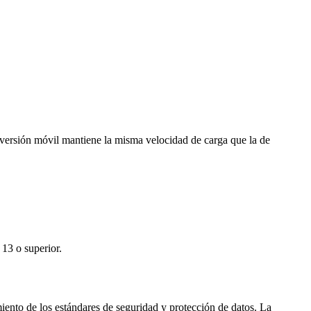
versión móvil mantiene la misma velocidad de carga que la de
 13 o superior.
ento de los estándares de seguridad y protección de datos. La