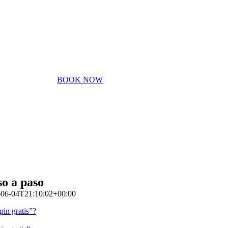
BOOK NOW
so a paso
-06-04T21:10:02+00:00
in gratis”?