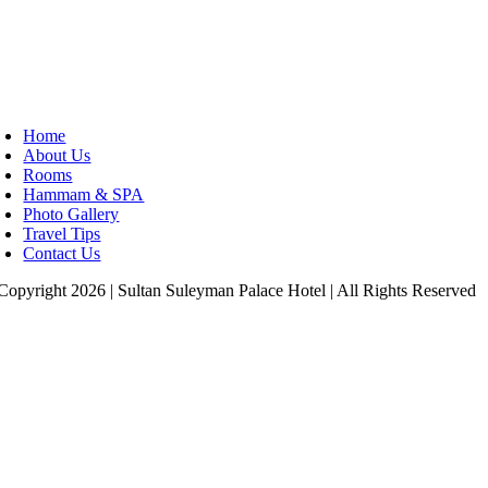
Home
About Us
Rooms
Hammam & SPA
Photo Gallery
Travel Tips
Contact Us
Copyright 2026 | Sultan Suleyman Palace Hotel | All Rights Reserved