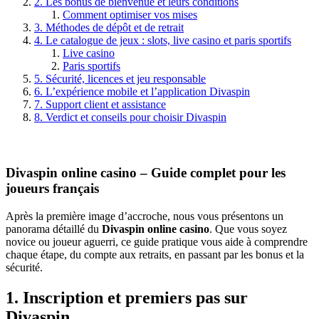
2. Les bonus de bienvenue et leurs conditions
Comment optimiser vos mises
3. Méthodes de dépôt et de retrait
4. Le catalogue de jeux : slots, live casino et paris sportifs
Live casino
Paris sportifs
5. Sécurité, licences et jeu responsable
6. L’expérience mobile et l’application Divaspin
7. Support client et assistance
8. Verdict et conseils pour choisir Divaspin
Divaspin online casino – Guide complet pour les
joueurs français
Après la première image d’accroche, nous vous présentons un
panorama détaillé du
Divaspin online casino
. Que vous soyez
novice ou joueur aguerri, ce guide pratique vous aide à comprendre
chaque étape, du compte aux retraits, en passant par les bonus et la
sécurité.
1. Inscription et premiers pas sur
Divaspin