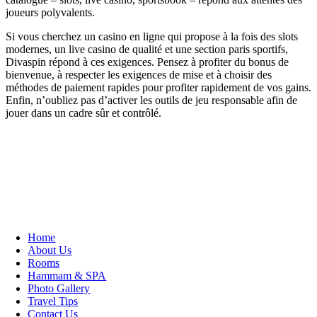
joueurs polyvalents.
Si vous cherchez un casino en ligne qui propose à la fois des slots
modernes, un live casino de qualité et une section paris sportifs,
Divaspin répond à ces exigences. Pensez à profiter du bonus de
bienvenue, à respecter les exigences de mise et à choisir des
méthodes de paiement rapides pour profiter rapidement de vos gains.
Enfin, n’oubliez pas d’activer les outils de jeu responsable afin de
jouer dans un cadre sûr et contrôlé.
Home
About Us
Rooms
Hammam & SPA
Photo Gallery
Travel Tips
Contact Us