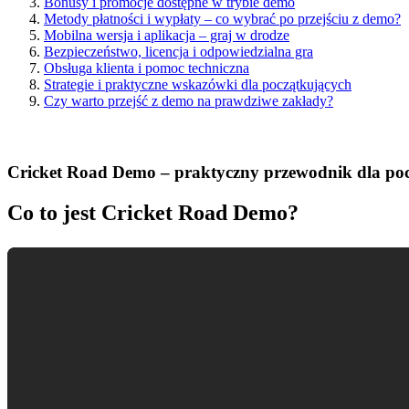
Bonusy i promocje dostępne w trybie demo
Metody płatności i wypłaty – co wybrać po przejściu z demo?
Mobilna wersja i aplikacja – graj w drodze
Bezpieczeństwo, licencja i odpowiedzialna gra
Obsługa klienta i pomoc techniczna
Strategie i praktyczne wskazówki dla początkujących
Czy warto przejść z demo na prawdziwe zakłady?
Cricket Road Demo – praktyczny przewodnik dla po
Co to jest Cricket Road Demo?