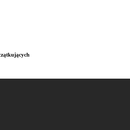
czątkujących