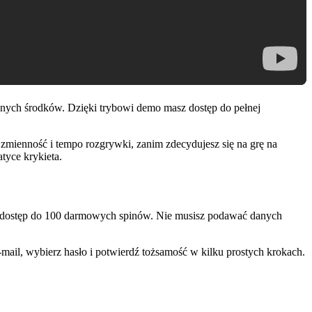
snych środków. Dzięki trybowi demo masz dostęp do pełnej
zmienność i tempo rozgrywki, zanim zdecydujesz się na grę na
tyce krykieta.
jesz dostęp do 100 darmowych spinów. Nie musisz podawać danych
 e‑mail, wybierz hasło i potwierdź tożsamość w kilku prostych krokach.