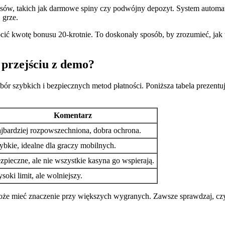
sów, takich jak darmowe spiny czy podwójny depozyt. System automat
 grze.
ić kwotę bonusu 20‑krotnie. To doskonały sposób, by zrozumieć, jak w
 przejściu z demo?
bór szybkich i bezpiecznych metod płatności. Poniższa tabela prezent
Komentarz
jbardziej rozpowszechniona, dobra ochrona.
ybkie, idealne dla graczy mobilnych.
zpieczne, ale nie wszystkie kasyna go wspierają.
soki limit, ale wolniejszy.
może mieć znaczenie przy większych wygranych. Zawsze sprawdzaj, cz