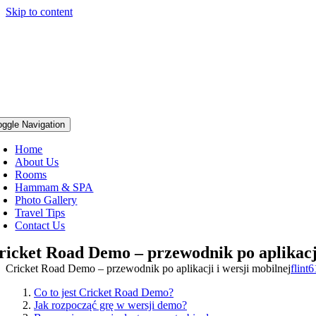
Skip to content
oggle Navigation
Home
About Us
Rooms
Hammam & SPA
Photo Gallery
Travel Tips
Contact Us
ricket Road Demo – przewodnik po aplikacji
Cricket Road Demo – przewodnik po aplikacji i wersji mobilnej
flint
Co to jest Cricket Road Demo?
Jak rozpocząć grę w wersji demo?